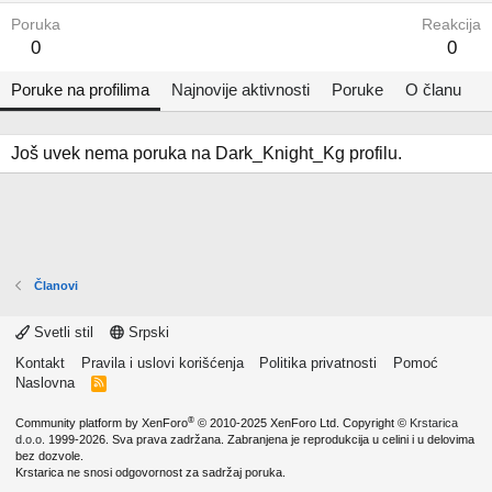
Poruka
Reakcija
0
0
Poruke na profilima
Najnovije aktivnosti
Poruke
O članu
Još uvek nema poruka na Dark_Knight_Kg profilu.
Članovi
Svetli stil
Srpski
Kontakt
Pravila i uslovi korišćenja
Politika privatnosti
Pomoć
Naslovna
R
S
S
®
Community platform by XenForo
© 2010-2025 XenForo Ltd.
Copyright ©
Krstarica
d.o.o.
1999-2026. Sva prava zadržana. Zabranjena je reprodukcija u celini i u delovima
bez dozvole.
Krstarica ne snosi odgovornost za sadržaj poruka.