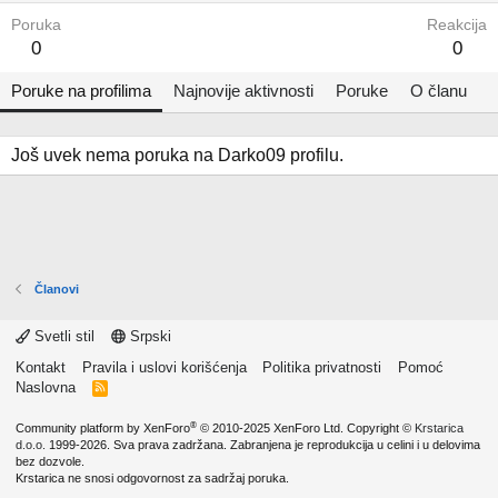
Poruka
Reakcija
0
0
Poruke na profilima
Najnovije aktivnosti
Poruke
O članu
Još uvek nema poruka na Darko09 profilu.
Članovi
Svetli stil
Srpski
Kontakt
Pravila i uslovi korišćenja
Politika privatnosti
Pomoć
Naslovna
R
S
S
®
Community platform by XenForo
© 2010-2025 XenForo Ltd.
Copyright ©
Krstarica
d.o.o.
1999-2026. Sva prava zadržana. Zabranjena je reprodukcija u celini i u delovima
bez dozvole.
Krstarica ne snosi odgovornost za sadržaj poruka.