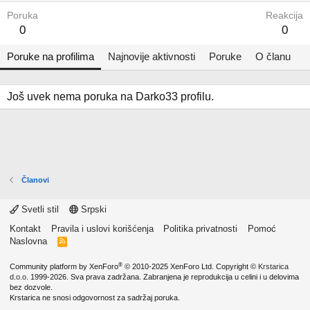
Poruka
Reakcija
0
0
Poruke na profilima
Najnovije aktivnosti
Poruke
O članu
Još uvek nema poruka na Darko33 profilu.
Članovi
Svetli stil
Srpski
Kontakt
Pravila i uslovi korišćenja
Politika privatnosti
Pomoć
Naslovna
R
S
S
®
Community platform by XenForo
© 2010-2025 XenForo Ltd.
Copyright ©
Krstarica
d.o.o.
1999-2026. Sva prava zadržana. Zabranjena je reprodukcija u celini i u delovima
bez dozvole.
Krstarica ne snosi odgovornost za sadržaj poruka.