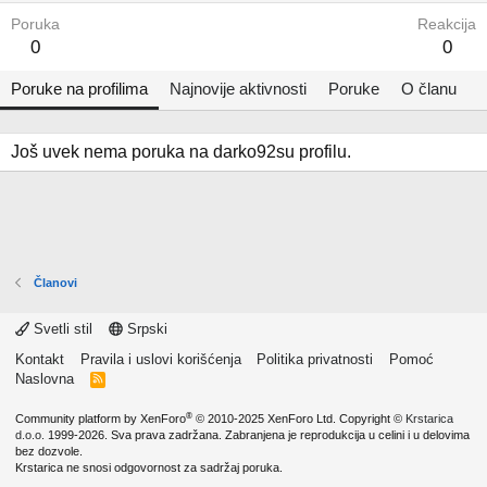
Poruka
Reakcija
0
0
Poruke na profilima
Najnovije aktivnosti
Poruke
O članu
Još uvek nema poruka na darko92su profilu.
Članovi
Svetli stil
Srpski
Kontakt
Pravila i uslovi korišćenja
Politika privatnosti
Pomoć
Naslovna
R
S
S
®
Community platform by XenForo
© 2010-2025 XenForo Ltd.
Copyright ©
Krstarica
d.o.o.
1999-2026. Sva prava zadržana. Zabranjena je reprodukcija u celini i u delovima
bez dozvole.
Krstarica ne snosi odgovornost za sadržaj poruka.