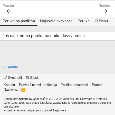
Poruka
Reakcija
0
0
Poruke na profilima
Najnovije aktivnosti
Poruke
O članu
Još uvek nema poruka na darko_lavvv profilu.
Članovi
Svetli stil
Srpski
Kontakt
Pravila i uslovi korišćenja
Politika privatnosti
Pomoć
Naslovna
R
S
S
®
Community platform by XenForo
© 2010-2025 XenForo Ltd.
Copyright ©
Krstarica
d.o.o.
1999-2026. Sva prava zadržana. Zabranjena je reprodukcija u celini i u delovima
bez dozvole.
Krstarica ne snosi odgovornost za sadržaj poruka.