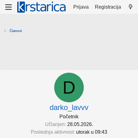
Prijava
Registracija
Članovi
D
darko_lavvv
Početnik
Učlanjen
28.05.2026.
Poslednja aktivnost
utorak u 09:43