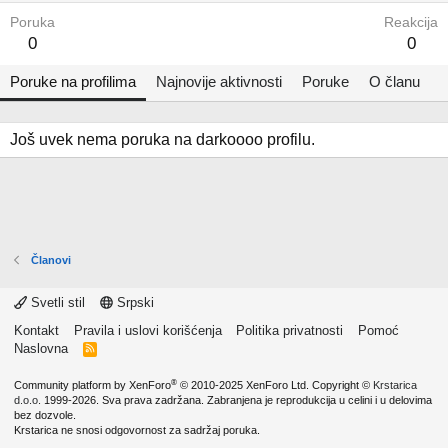
Poruka
Reakcija
0
0
Poruke na profilima
Najnovije aktivnosti
Poruke
O članu
Još uvek nema poruka na darkoooo profilu.
Članovi
Svetli stil
Srpski
Kontakt
Pravila i uslovi korišćenja
Politika privatnosti
Pomoć
Naslovna
R
S
S
®
Community platform by XenForo
© 2010-2025 XenForo Ltd.
Copyright ©
Krstarica
d.o.o.
1999-2026. Sva prava zadržana. Zabranjena je reprodukcija u celini i u delovima
bez dozvole.
Krstarica ne snosi odgovornost za sadržaj poruka.