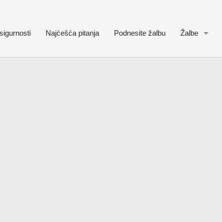
sigurnosti
Najćešća pitanja
Podnesite žalbu
Žalbe