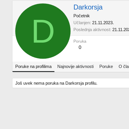
Darkorsja
D
Početnik
Učlanjen
21.11.2023.
Poslednja aktivnost
21.11.20
Poruka
0
Poruke na profilima
Najnovije aktivnosti
Poruke
O čl
Još uvek nema poruka na Darkorsja profilu.