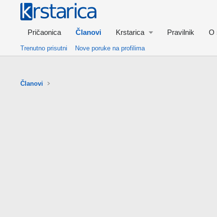
Pričaonica
Članovi
Krstarica
Pravilnik
O 
Trenutno prisutni
Nove poruke na profilima
Članovi