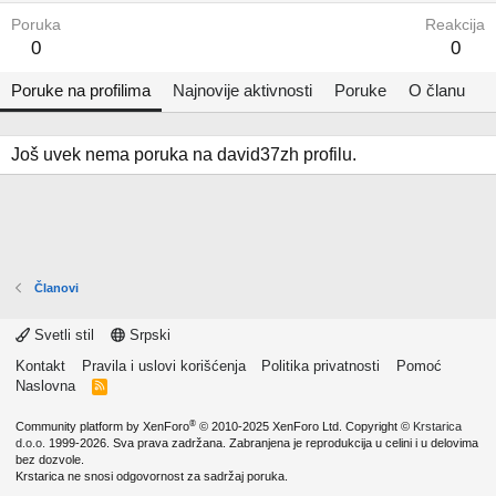
Poruka
Reakcija
0
0
Poruke na profilima
Najnovije aktivnosti
Poruke
O članu
Još uvek nema poruka na david37zh profilu.
Članovi
Svetli stil
Srpski
Kontakt
Pravila i uslovi korišćenja
Politika privatnosti
Pomoć
Naslovna
R
S
S
®
Community platform by XenForo
© 2010-2025 XenForo Ltd.
Copyright ©
Krstarica
d.o.o.
1999-2026. Sva prava zadržana. Zabranjena je reprodukcija u celini i u delovima
bez dozvole.
Krstarica ne snosi odgovornost za sadržaj poruka.