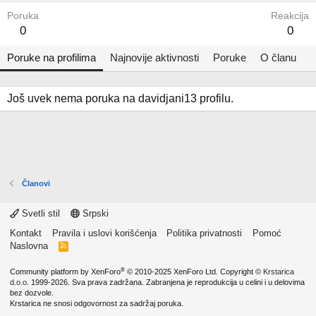
Poruka
Reakcija
0
0
Poruke na profilima
Najnovije aktivnosti
Poruke
O članu
Još uvek nema poruka na davidjani13 profilu.
Članovi
Svetli stil
Srpski
Kontakt
Pravila i uslovi korišćenja
Politika privatnosti
Pomoć
Naslovna
R
S
S
®
Community platform by XenForo
© 2010-2025 XenForo Ltd.
Copyright ©
Krstarica
d.o.o.
1999-2026. Sva prava zadržana. Zabranjena je reprodukcija u celini i u delovima
bez dozvole.
Krstarica ne snosi odgovornost za sadržaj poruka.