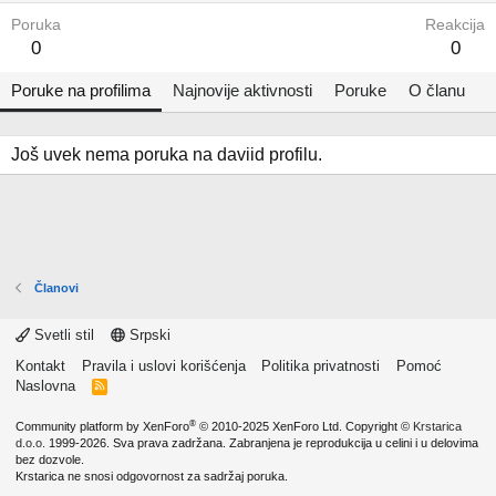
Poruka
Reakcija
0
0
Poruke na profilima
Najnovije aktivnosti
Poruke
O članu
Još uvek nema poruka na daviid profilu.
Članovi
Svetli stil
Srpski
Kontakt
Pravila i uslovi korišćenja
Politika privatnosti
Pomoć
Naslovna
R
S
S
®
Community platform by XenForo
© 2010-2025 XenForo Ltd.
Copyright ©
Krstarica
d.o.o.
1999-2026. Sva prava zadržana. Zabranjena je reprodukcija u celini i u delovima
bez dozvole.
Krstarica ne snosi odgovornost za sadržaj poruka.