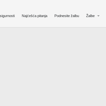
sigurnosti
Najćešća pitanja
Podnesite žalbu
Žalbe