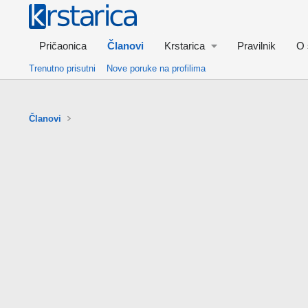
Pričaonica
Članovi
Krstarica
Pravilnik
O 
Trenutno prisutni
Nove poruke na profilima
Članovi