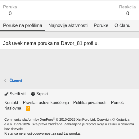
Poruka
Reakcija
0
0
Poruke na profilima
Najnovije aktivnosti
Poruke
O članu
Još uvek nema poruka na Davor_81 profilu.
Članovi
Svetli stil
Srpski
Kontakt
Pravila i uslovi korišćenja
Politika privatnosti
Pomoć
Naslovna
R
S
S
®
Community platform by XenForo
© 2010-2025 XenForo Ltd.
Copyright ©
Krstarica
d.o.o.
1999-2026. Sva prava zadržana. Zabranjena je reprodukcija u celini i u delovima
bez dozvole.
Krstarica ne snosi odgovornost za sadržaj poruka.