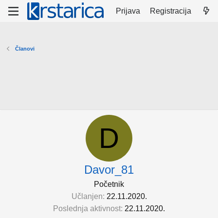
Prijava
Registracija
Članovi
D
Davor_81
Početnik
Učlanjen
22.11.2020.
Poslednja aktivnost
22.11.2020.