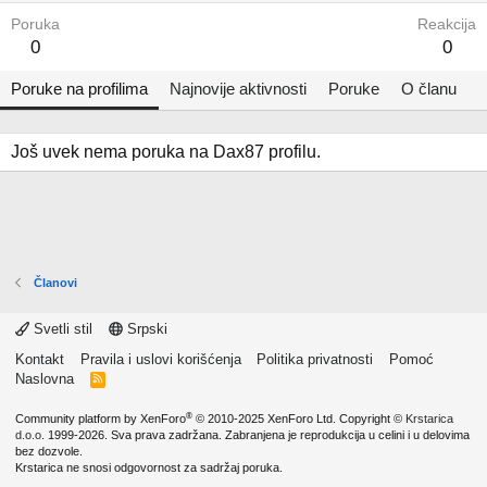
Poruka
Reakcija
0
0
Poruke na profilima
Najnovije aktivnosti
Poruke
O članu
Još uvek nema poruka na Dax87 profilu.
Članovi
Svetli stil
Srpski
Kontakt
Pravila i uslovi korišćenja
Politika privatnosti
Pomoć
Naslovna
R
S
S
®
Community platform by XenForo
© 2010-2025 XenForo Ltd.
Copyright ©
Krstarica
d.o.o.
1999-2026. Sva prava zadržana. Zabranjena je reprodukcija u celini i u delovima
bez dozvole.
Krstarica ne snosi odgovornost za sadržaj poruka.