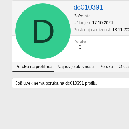
dc010391
D
Početnik
Učlanjen
17.10.2024.
Poslednja aktivnost
13.11.20
Poruka
0
Poruke na profilima
Najnovije aktivnosti
Poruke
O čl
Još uvek nema poruka na dc010391 profilu.