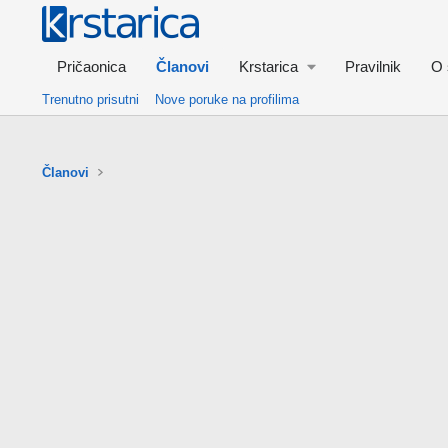
Pričaonica
Članovi
Krstarica
Pravilnik
O 
Trenutno prisutni
Nove poruke na profilima
Članovi