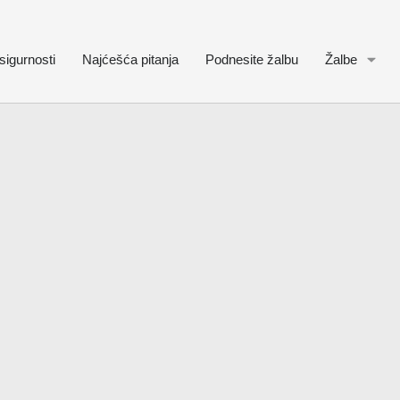
sigurnosti
Najćešća pitanja
Podnesite žalbu
Žalbe