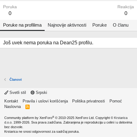
Poruka
Reakcija
0
0
Poruke na profilima
Najnovije aktivnosti
Poruke
O članu
Još uvek nema poruka na Dean25 profilu.
Članovi
Svetli stil
Srpski
Kontakt
Pravila i uslovi korišćenja
Politika privatnosti
Pomoć
Naslovna
R
S
S
®
Community platform by XenForo
© 2010-2025 XenForo Ltd.
Copyright ©
Krstarica
d.o.o.
1999-2026. Sva prava zadržana. Zabranjena je reprodukcija u celini i u delovima
bez dozvole.
Krstarica ne snosi odgovornost za sadržaj poruka.