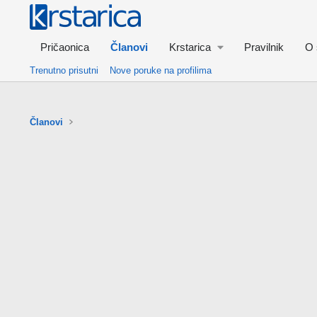
Pričaonica
Članovi
Krstarica
Pravilnik
O 
Trenutno prisutni
Nove poruke na profilima
Članovi