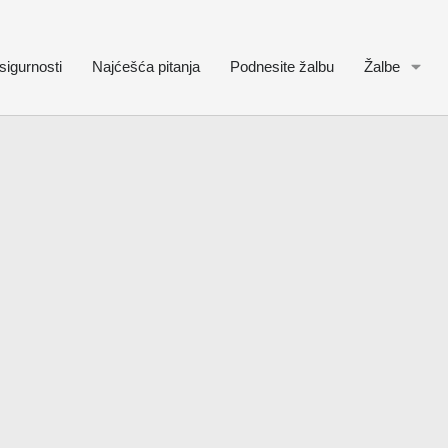
sigurnosti
Najćešća pitanja
Podnesite žalbu
Žalbe