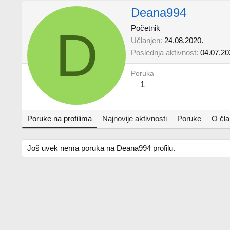
Deana994
D
Početnik
Učlanjen
24.08.2020.
Poslednja aktivnost
04.07.20
Poruka
1
Poruke na profilima
Najnovije aktivnosti
Poruke
O čl
Još uvek nema poruka na Deana994 profilu.