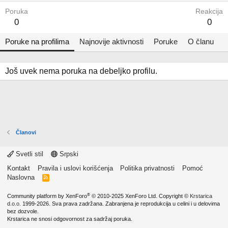
Poruka
Reakcija
0
0
Poruke na profilima
Najnovije aktivnosti
Poruke
O članu
Još uvek nema poruka na debeljko profilu.
Članovi
Svetli stil
Srpski
Kontakt
Pravila i uslovi korišćenja
Politika privatnosti
Pomoć
Naslovna
R
S
S
®
Community platform by XenForo
© 2010-2025 XenForo Ltd.
Copyright ©
Krstarica
d.o.o.
1999-2026. Sva prava zadržana. Zabranjena je reprodukcija u celini i u delovima
bez dozvole.
Krstarica ne snosi odgovornost za sadržaj poruka.