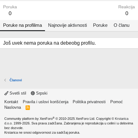
Poruka
Reakcija
0
0
Poruke na profilima
Najnovije aktivnosti
Poruke
O članu
Još uvek nema poruka na debeobg profilu.
Članovi
Svetli stil
Srpski
Kontakt
Pravila i uslovi korišćenja
Politika privatnosti
Pomoć
Naslovna
R
S
S
®
Community platform by XenForo
© 2010-2025 XenForo Ltd.
Copyright ©
Krstarica
d.o.o.
1999-2026. Sva prava zadržana. Zabranjena je reprodukcija u celini i u delovima
bez dozvole.
Krstarica ne snosi odgovornost za sadržaj poruka.