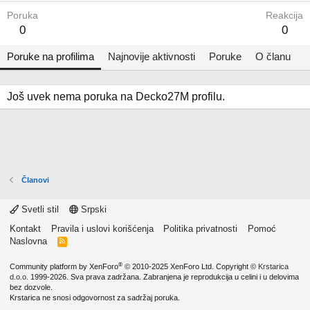
Poruka
Reakcija
0
0
Poruke na profilima
Najnovije aktivnosti
Poruke
O članu
Još uvek nema poruka na Decko27M profilu.
Članovi
Svetli stil
Srpski
Kontakt
Pravila i uslovi korišćenja
Politika privatnosti
Pomoć
Naslovna
R
S
S
®
Community platform by XenForo
© 2010-2025 XenForo Ltd.
Copyright ©
Krstarica
d.o.o.
1999-2026. Sva prava zadržana. Zabranjena je reprodukcija u celini i u delovima
bez dozvole.
Krstarica ne snosi odgovornost za sadržaj poruka.