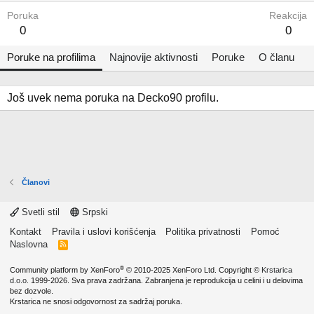
Poruka
Reakcija
0
0
Poruke na profilima
Najnovije aktivnosti
Poruke
O članu
Još uvek nema poruka na Decko90 profilu.
Članovi
Svetli stil
Srpski
Kontakt
Pravila i uslovi korišćenja
Politika privatnosti
Pomoć
Naslovna
R
S
S
®
Community platform by XenForo
© 2010-2025 XenForo Ltd.
Copyright ©
Krstarica
d.o.o.
1999-2026. Sva prava zadržana. Zabranjena je reprodukcija u celini i u delovima
bez dozvole.
Krstarica ne snosi odgovornost za sadržaj poruka.