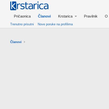
Pričaonica
Članovi
Krstarica
Pravilnik
O 
Trenutno prisutni
Nove poruke na profilima
Članovi