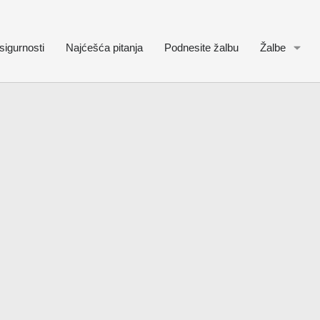
sigurnosti
Najćešća pitanja
Podnesite žalbu
Žalbe