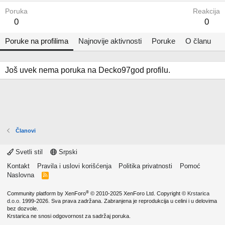
Poruka
Reakcija
0
0
Poruke na profilima
Najnovije aktivnosti
Poruke
O članu
Još uvek nema poruka na Decko97god profilu.
Članovi
Svetli stil
Srpski
Kontakt
Pravila i uslovi korišćenja
Politika privatnosti
Pomoć
Naslovna
R
S
S
®
Community platform by XenForo
© 2010-2025 XenForo Ltd.
Copyright ©
Krstarica
d.o.o.
1999-2026. Sva prava zadržana. Zabranjena je reprodukcija u celini i u delovima
bez dozvole.
Krstarica ne snosi odgovornost za sadržaj poruka.