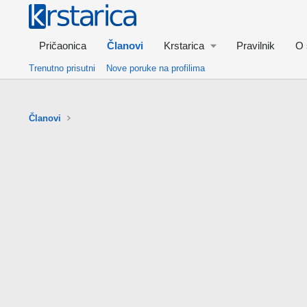
Pričaonica
Članovi
Krstarica
Pravilnik
O 
Trenutno prisutni
Nove poruke na profilima
Članovi