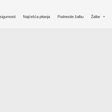
sigurnosti
Najćešća pitanja
Podnesite žalbu
Žalbe