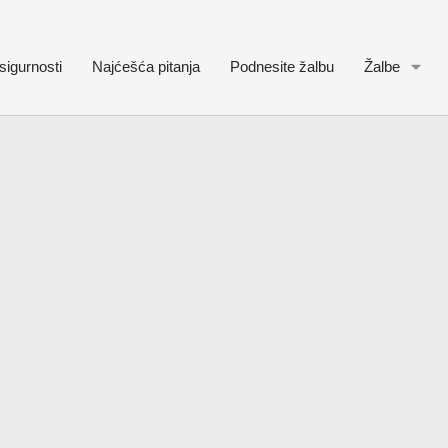
sigurnosti
Najćešća pitanja
Podnesite žalbu
Žalbe