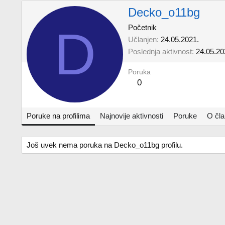
Decko_o11bg
D
Početnik
Učlanjen
24.05.2021.
Poslednja aktivnost
24.05.20
Poruka
0
Poruke na profilima
Najnovije aktivnosti
Poruke
O čl
Još uvek nema poruka na Decko_o11bg profilu.