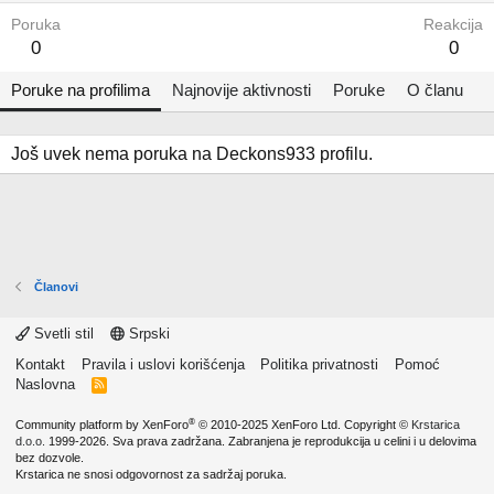
Poruka
Reakcija
0
0
Poruke na profilima
Najnovije aktivnosti
Poruke
O članu
Još uvek nema poruka na Deckons933 profilu.
Članovi
Svetli stil
Srpski
Kontakt
Pravila i uslovi korišćenja
Politika privatnosti
Pomoć
Naslovna
R
S
S
®
Community platform by XenForo
© 2010-2025 XenForo Ltd.
Copyright ©
Krstarica
d.o.o.
1999-2026. Sva prava zadržana. Zabranjena je reprodukcija u celini i u delovima
bez dozvole.
Krstarica ne snosi odgovornost za sadržaj poruka.