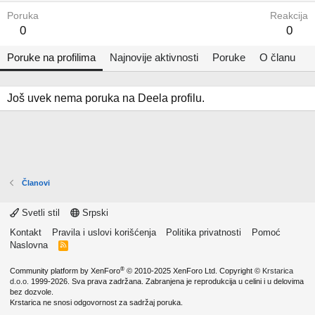
Poruka
Reakcija
0
0
Poruke na profilima
Najnovije aktivnosti
Poruke
O članu
Još uvek nema poruka na Deela profilu.
Članovi
Svetli stil
Srpski
Kontakt
Pravila i uslovi korišćenja
Politika privatnosti
Pomoć
Naslovna
R
S
S
®
Community platform by XenForo
© 2010-2025 XenForo Ltd.
Copyright ©
Krstarica
d.o.o.
1999-2026. Sva prava zadržana. Zabranjena je reprodukcija u celini i u delovima
bez dozvole.
Krstarica ne snosi odgovornost za sadržaj poruka.