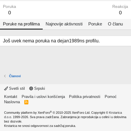
Poruka
Reakcija
0
0
Poruke na profilima
Najnovije aktivnosti
Poruke
O članu
Još uvek nema poruka na dejan1989ns profilu.
Članovi
Svetli stil
Srpski
Kontakt
Pravila i uslovi korišćenja
Politika privatnosti
Pomoć
Naslovna
R
S
S
®
Community platform by XenForo
© 2010-2025 XenForo Ltd.
Copyright ©
Krstarica
d.o.o.
1999-2026. Sva prava zadržana. Zabranjena je reprodukcija u celini i u delovima
bez dozvole.
Krstarica ne snosi odgovornost za sadržaj poruka.