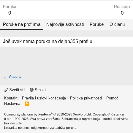
Poruka
Reakcija
0
0
Poruke na profilima
Najnovije aktivnosti
Poruke
O članu
Još uvek nema poruka na dejan355 profilu.
Članovi
Svetli stil
Srpski
Kontakt
Pravila i uslovi korišćenja
Politika privatnosti
Pomoć
Naslovna
R
S
S
®
Community platform by XenForo
© 2010-2025 XenForo Ltd.
Copyright ©
Krstarica
d.o.o.
1999-2026. Sva prava zadržana. Zabranjena je reprodukcija u celini i u delovima
bez dozvole.
Krstarica ne snosi odgovornost za sadržaj poruka.