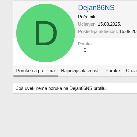
Dejan86NS
D
Početnik
Učlanjen
15.08.2025.
Poslednja aktivnost
15.08.20
Poruka
0
Poruke na profilima
Najnovije aktivnosti
Poruke
O čl
Još uvek nema poruka na Dejan86NS profilu.