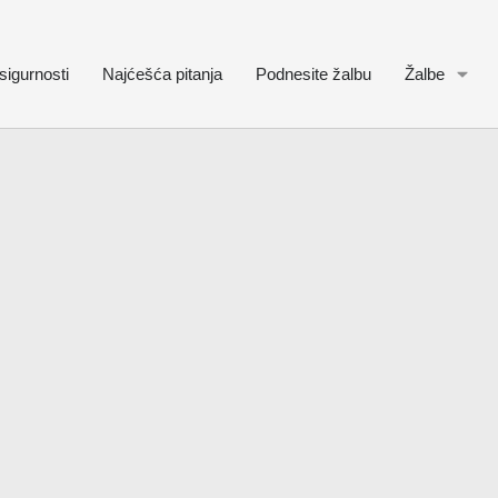
sigurnosti
Najćešća pitanja
Podnesite žalbu
Žalbe