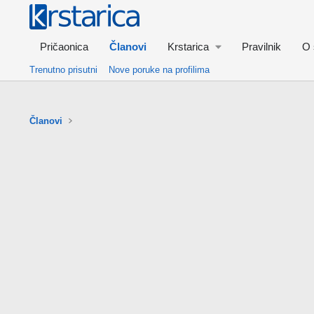
Pričaonica
Članovi
Krstarica
Pravilnik
O 
Trenutno prisutni
Nove poruke na profilima
Članovi