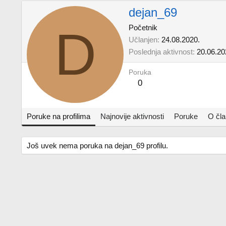
dejan_69
D
Početnik
Učlanjen
24.08.2020.
Poslednja aktivnost
20.06.20
Poruka
0
Poruke na profilima
Najnovije aktivnosti
Poruke
O čl
Još uvek nema poruka na dejan_69 profilu.