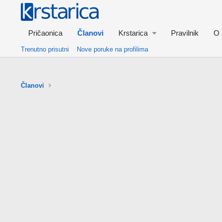
Pričaonica
Članovi
Krstarica
Pravilnik
O 
Trenutno prisutni
Nove poruke na profilima
Članovi