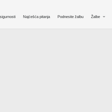
sigurnosti
Najćešća pitanja
Podnesite žalbu
Žalbe