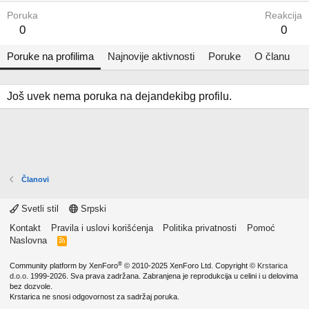
Poruka
Reakcija
0
0
Poruke na profilima
Najnovije aktivnosti
Poruke
O članu
Još uvek nema poruka na dejandekibg profilu.
Članovi
Svetli stil
Srpski
Kontakt
Pravila i uslovi korišćenja
Politika privatnosti
Pomoć
Naslovna
R
S
S
®
Community platform by XenForo
© 2010-2025 XenForo Ltd.
Copyright ©
Krstarica
d.o.o.
1999-2026. Sva prava zadržana. Zabranjena je reprodukcija u celini i u delovima
bez dozvole.
Krstarica ne snosi odgovornost za sadržaj poruka.