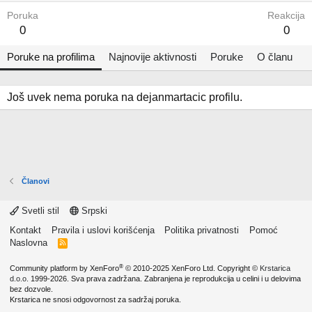
Poruka
Reakcija
0
0
Poruke na profilima
Najnovije aktivnosti
Poruke
O članu
Još uvek nema poruka na dejanmartacic profilu.
Članovi
Svetli stil
Srpski
Kontakt
Pravila i uslovi korišćenja
Politika privatnosti
Pomoć
Naslovna
R
S
S
®
Community platform by XenForo
© 2010-2025 XenForo Ltd.
Copyright ©
Krstarica
d.o.o.
1999-2026. Sva prava zadržana. Zabranjena je reprodukcija u celini i u delovima
bez dozvole.
Krstarica ne snosi odgovornost za sadržaj poruka.