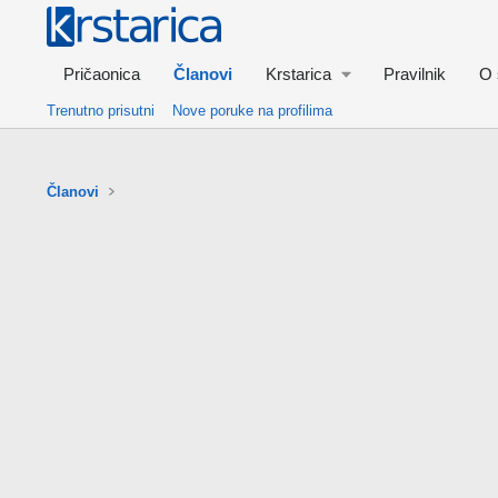
Pričaonica
Članovi
Krstarica
Pravilnik
O 
Trenutno prisutni
Nove poruke na profilima
Članovi