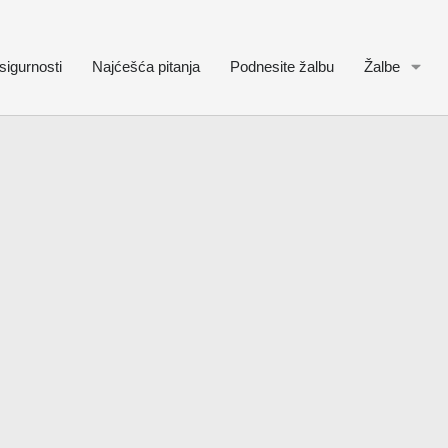
sigurnosti
Najćešća pitanja
Podnesite žalbu
Žalbe