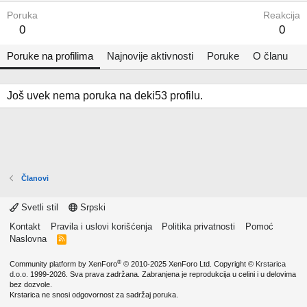
Poruka
Reakcija
0
0
Poruke na profilima
Najnovije aktivnosti
Poruke
O članu
Još uvek nema poruka na deki53 profilu.
Članovi
Svetli stil
Srpski
Kontakt
Pravila i uslovi korišćenja
Politika privatnosti
Pomoć
Naslovna
R
S
S
®
Community platform by XenForo
© 2010-2025 XenForo Ltd.
Copyright ©
Krstarica
d.o.o.
1999-2026. Sva prava zadržana. Zabranjena je reprodukcija u celini i u delovima
bez dozvole.
Krstarica ne snosi odgovornost za sadržaj poruka.