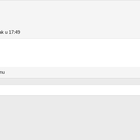
ak u 17:49
anu