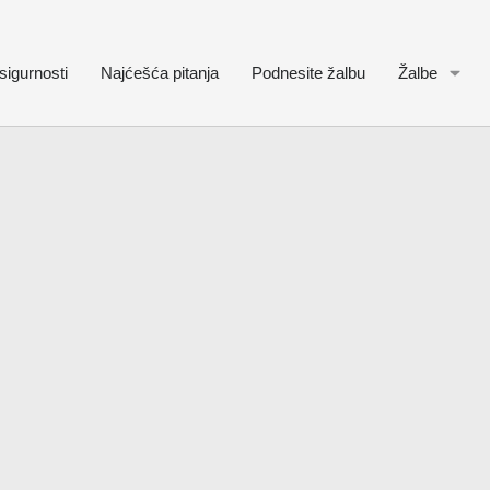
sigurnosti
Najćešća pitanja
Podnesite žalbu
Žalbe