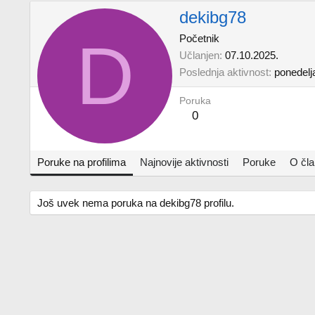
dekibg78
D
Početnik
Učlanjen
07.10.2025.
Poslednja aktivnost
ponedelј
Poruka
0
Poruke na profilima
Najnovije aktivnosti
Poruke
O čl
Još uvek nema poruka na dekibg78 profilu.