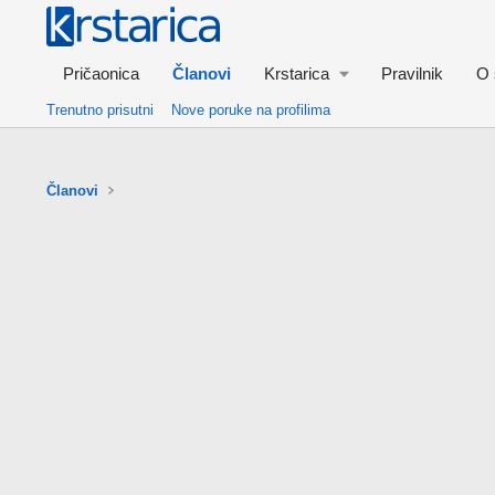
Pričaonica
Članovi
Krstarica
Pravilnik
O 
Trenutno prisutni
Nove poruke na profilima
Članovi