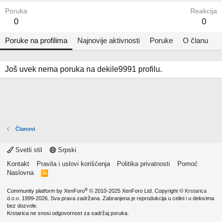
Poruka
Reakcija
0
0
Poruke na profilima
Najnovije aktivnosti
Poruke
O članu
Još uvek nema poruka na dekile9991 profilu.
Članovi
Svetli stil
Srpski
Kontakt
Pravila i uslovi korišćenja
Politika privatnosti
Pomoć
Naslovna
R
S
S
®
Community platform by XenForo
© 2010-2025 XenForo Ltd.
Copyright ©
Krstarica
d.o.o.
1999-2026. Sva prava zadržana. Zabranjena je reprodukcija u celini i u delovima
bez dozvole.
Krstarica ne snosi odgovornost za sadržaj poruka.