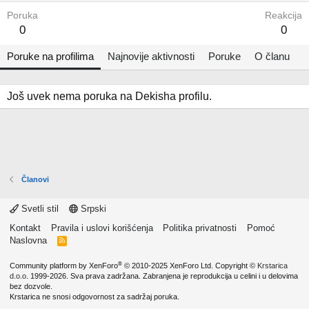
Poruka
Reakcija
0
0
Poruke na profilima
Najnovije aktivnosti
Poruke
O članu
Još uvek nema poruka na Dekisha profilu.
Članovi
Svetli stil
Srpski
Kontakt
Pravila i uslovi korišćenja
Politika privatnosti
Pomoć
Naslovna
R
S
S
®
Community platform by XenForo
© 2010-2025 XenForo Ltd.
Copyright ©
Krstarica
d.o.o.
1999-2026. Sva prava zadržana. Zabranjena je reprodukcija u celini i u delovima
bez dozvole.
Krstarica ne snosi odgovornost za sadržaj poruka.