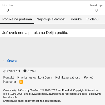
Poruka
Reakcija
0
0
Poruke na profilima
Najnovije aktivnosti
Poruke
O članu
Još uvek nema poruka na Delija profilu.
Članovi
Svetli stil
Srpski
Kontakt
Pravila i uslovi korišćenja
Politika privatnosti
Pomoć
Naslovna
R
S
S
®
Community platform by XenForo
© 2010-2025 XenForo Ltd.
Copyright ©
Krstarica
d.o.o.
1999-2026. Sva prava zadržana. Zabranjena je reprodukcija u celini i u delovima
bez dozvole.
Krstarica ne snosi odgovornost za sadržaj poruka.