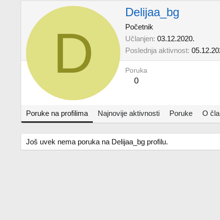
Delijaa_bg
D
Početnik
Učlanjen
03.12.2020.
Poslednja aktivnost
05.12.20
Poruka
0
Poruke na profilima
Najnovije aktivnosti
Poruke
O čl
Još uvek nema poruka na Delijaa_bg profilu.