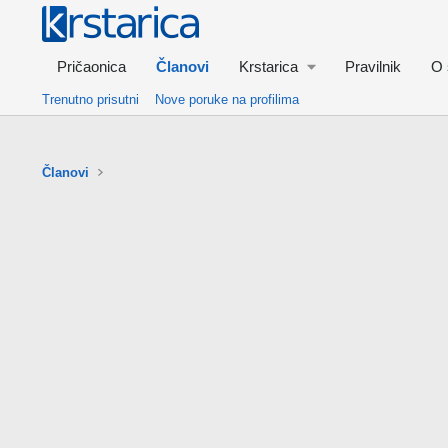
Pričaonica
Članovi
Krstarica
Pravilnik
O 
Trenutno prisutni
Nove poruke na profilima
Članovi