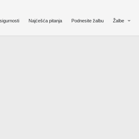
sigurnosti
Najćešća pitanja
Podnesite žalbu
Žalbe