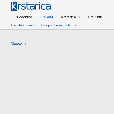
Pričaonica
Članovi
Krstarica
Pravilnik
O 
Trenutno prisutni
Nove poruke na profilima
Članovi