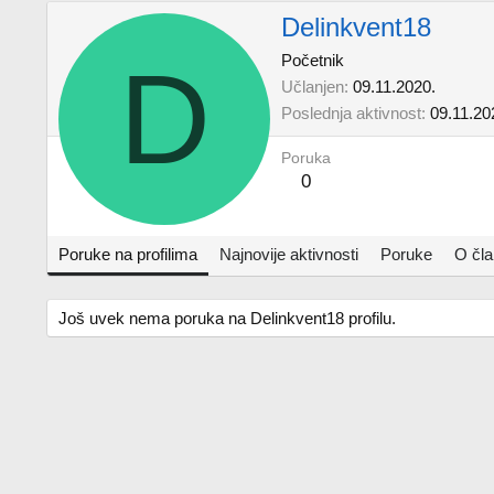
Delinkvent18
D
Početnik
Učlanjen
09.11.2020.
Poslednja aktivnost
09.11.20
Poruka
0
Poruke na profilima
Najnovije aktivnosti
Poruke
O čl
Još uvek nema poruka na Delinkvent18 profilu.