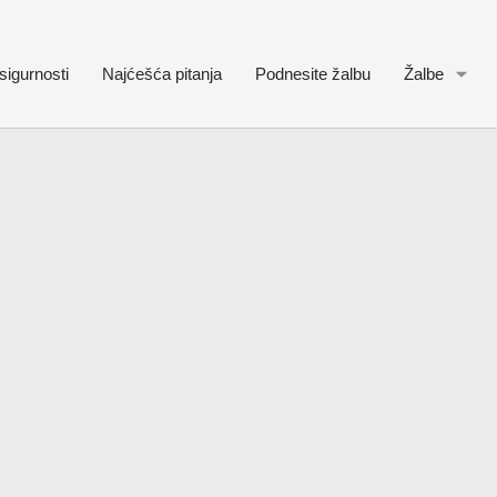
sigurnosti
Najćešća pitanja
Podnesite žalbu
Žalbe