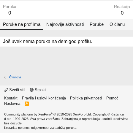
Poruka
Reakcija
0
0
Poruke na profilima
Najnovije aktivnosti
Poruke
O članu
Još uvek nema poruka na demigod profilu.
Članovi
Svetli stil
Srpski
Kontakt
Pravila i uslovi korišćenja
Politika privatnosti
Pomoć
Naslovna
R
S
S
®
Community platform by XenForo
© 2010-2025 XenForo Ltd.
Copyright ©
Krstarica
d.o.o.
1999-2026. Sva prava zadržana. Zabranjena je reprodukcija u celini i u delovima
bez dozvole.
Krstarica ne snosi odgovornost za sadržaj poruka.