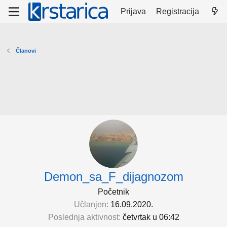
Prijava
Registracija
Članovi
Demon_sa_F_dijagnozom
Početnik
Učlanjen
16.09.2020.
Poslednja aktivnost
četvrtak u 06:42