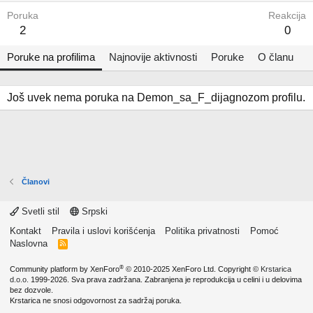
Poruka
Reakcija
2
0
Poruke na profilima
Najnovije aktivnosti
Poruke
O članu
Još uvek nema poruka na Demon_sa_F_dijagnozom profilu.
Članovi
Svetli stil
Srpski
Kontakt
Pravila i uslovi korišćenja
Politika privatnosti
Pomoć
Naslovna
R
S
S
®
Community platform by XenForo
© 2010-2025 XenForo Ltd.
Copyright ©
Krstarica
d.o.o.
1999-2026. Sva prava zadržana. Zabranjena je reprodukcija u celini i u delovima
bez dozvole.
Krstarica ne snosi odgovornost za sadržaj poruka.