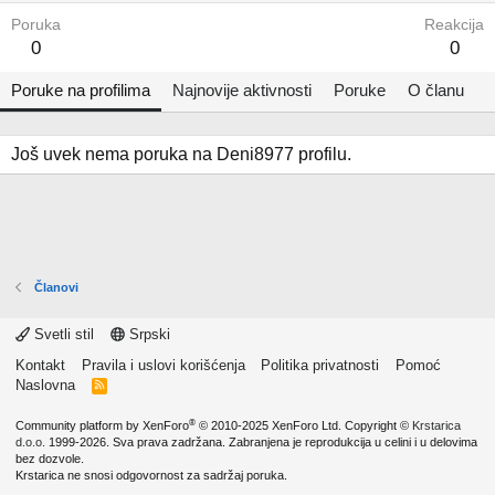
Poruka
Reakcija
0
0
Poruke na profilima
Najnovije aktivnosti
Poruke
O članu
Još uvek nema poruka na Deni8977 profilu.
Članovi
Svetli stil
Srpski
Kontakt
Pravila i uslovi korišćenja
Politika privatnosti
Pomoć
Naslovna
R
S
S
®
Community platform by XenForo
© 2010-2025 XenForo Ltd.
Copyright ©
Krstarica
d.o.o.
1999-2026. Sva prava zadržana. Zabranjena je reprodukcija u celini i u delovima
bez dozvole.
Krstarica ne snosi odgovornost za sadržaj poruka.