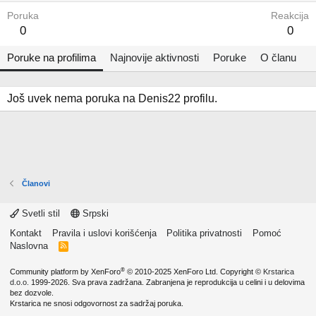
Poruka
Reakcija
0
0
Poruke na profilima
Najnovije aktivnosti
Poruke
O članu
Još uvek nema poruka na Denis22 profilu.
Članovi
Svetli stil
Srpski
Kontakt
Pravila i uslovi korišćenja
Politika privatnosti
Pomoć
Naslovna
R
S
S
®
Community platform by XenForo
© 2010-2025 XenForo Ltd.
Copyright ©
Krstarica
d.o.o.
1999-2026. Sva prava zadržana. Zabranjena je reprodukcija u celini i u delovima
bez dozvole.
Krstarica ne snosi odgovornost za sadržaj poruka.