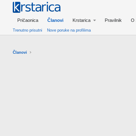
Pričaonica
Članovi
Krstarica
Pravilnik
O 
Trenutno prisutni
Nove poruke na profilima
Članovi