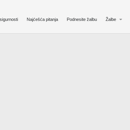
sigurnosti
Najćešća pitanja
Podnesite žalbu
Žalbe