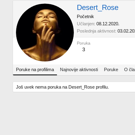
Desert_Rose
Početnik
Učlanjen
08.12.2020.
Poslednja aktivnost
03.02.20
Poruka
3
Poruke na profilima
Najnovije aktivnosti
Poruke
O čl
Još uvek nema poruka na Desert_Rose profilu.