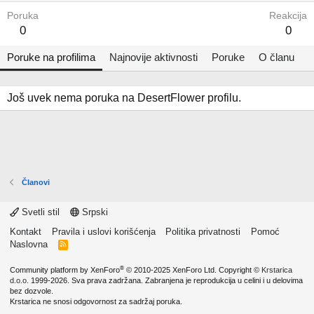
Poruka
Reakcija
0
0
Poruke na profilima
Najnovije aktivnosti
Poruke
O članu
Još uvek nema poruka na DesertFlower profilu.
Članovi
Svetli stil
Srpski
Kontakt
Pravila i uslovi korišćenja
Politika privatnosti
Pomoć
Naslovna
R
S
S
®
Community platform by XenForo
© 2010-2025 XenForo Ltd.
Copyright ©
Krstarica
d.o.o.
1999-2026. Sva prava zadržana. Zabranjena je reprodukcija u celini i u delovima
bez dozvole.
Krstarica ne snosi odgovornost za sadržaj poruka.