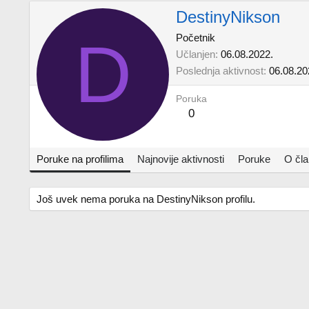
DestinyNikson
D
Početnik
Učlanjen
06.08.2022.
Poslednja aktivnost
06.08.20
Poruka
0
Poruke na profilima
Najnovije aktivnosti
Poruke
O čl
Još uvek nema poruka na DestinyNikson profilu.