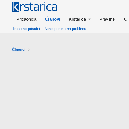
Pričaonica
Članovi
Krstarica
Pravilnik
O 
Trenutno prisutni
Nove poruke na profilima
Članovi