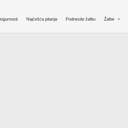
sigurnosti
Najćešća pitanja
Podnesite žalbu
Žalbe