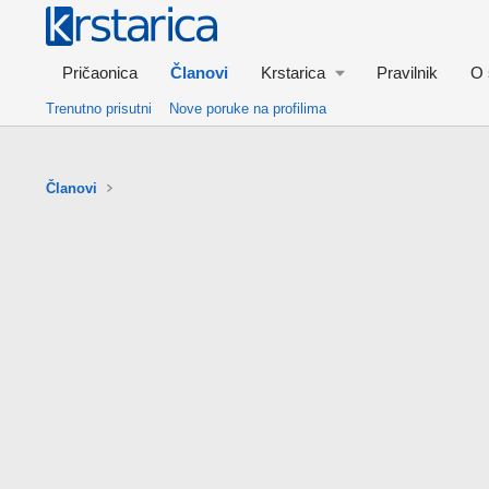
Pričaonica
Članovi
Krstarica
Pravilnik
O 
Trenutno prisutni
Nove poruke na profilima
Članovi