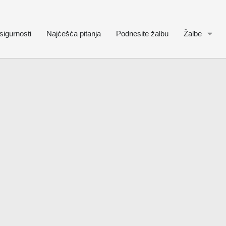
sigurnosti
Najćešća pitanja
Podnesite žalbu
Žalbe