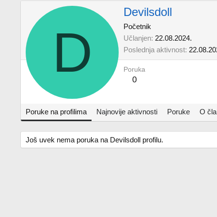
Devilsdoll
D
Početnik
Učlanjen
22.08.2024.
Poslednja aktivnost
22.08.20
Poruka
0
Poruke na profilima
Najnovije aktivnosti
Poruke
O čl
Još uvek nema poruka na Devilsdoll profilu.