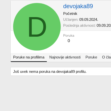
devojaka89
D
Početnik
Učlanjen
09.09.2024.
Poslednja aktivnost
09.09.20
Poruka
0
Poruke na profilima
Najnovije aktivnosti
Poruke
O čl
Još uvek nema poruka na devojaka89 profilu.