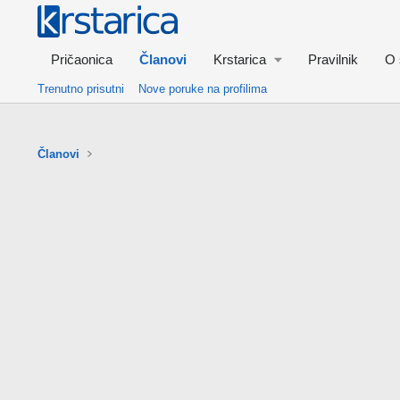
Pričaonica
Članovi
Krstarica
Pravilnik
O 
Trenutno prisutni
Nove poruke na profilima
Članovi