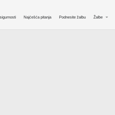
sigurnosti
Najćešća pitanja
Podnesite žalbu
Žalbe