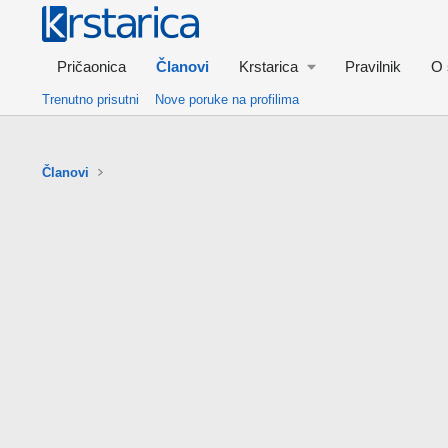
Pričaonica
Članovi
Krstarica
Pravilnik
O 
Trenutno prisutni
Nove poruke na profilima
Članovi