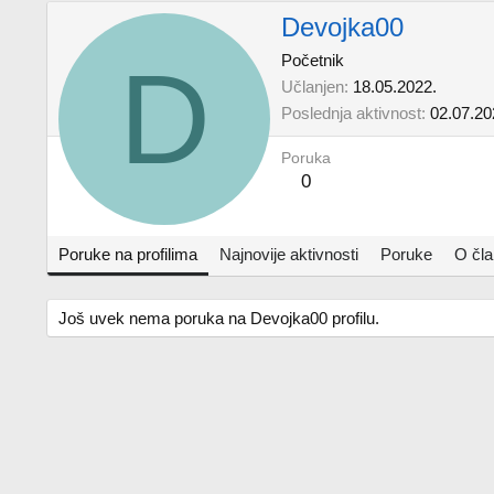
Devojka00
D
Početnik
Učlanjen
18.05.2022.
Poslednja aktivnost
02.07.20
Poruka
0
Poruke na profilima
Najnovije aktivnosti
Poruke
O čl
Još uvek nema poruka na Devojka00 profilu.