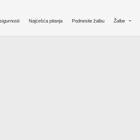
sigurnosti
Najćešća pitanja
Podnesite žalbu
Žalbe